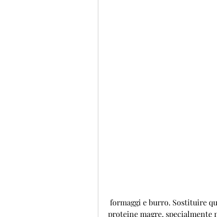
 formaggi e burro. Sostituire questi alimenti con opzioni più sane come 
proteine magre, specialmente nei