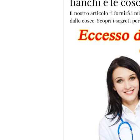
fianchi e le cos
Il nostro articolo ti fornirà i m
dalle cosce. Scopri i segreti pe