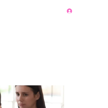
Log In
Get In Touch
mbers
Donate
More