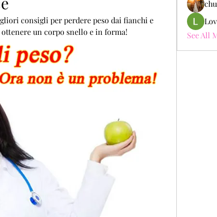
ce
chu
igliori consigli per perdere peso dai fianchi e 
Lov
r ottenere un corpo snello e in forma!
See All 