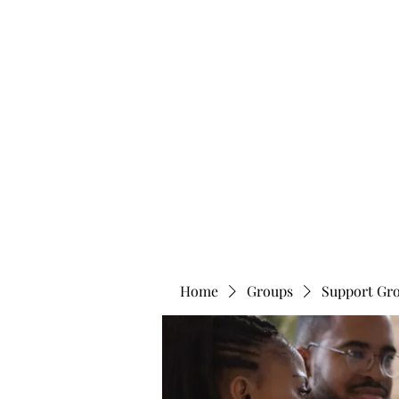
info@bonitafaithmemorialfoundation.com
713-910-000
BONITA FAITH MEMORIAL FOUNDATION
Building a better future
Home
Groups
Support Gr