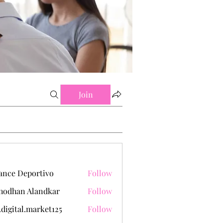
Join
ance Deportivo
Follow
hodhan Alandkar
Follow
.digital.market125
Follow
tal.market125