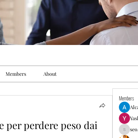
Members
About
Members
Alc
Yas
e per perdere peso dai 
seo
seo.digi