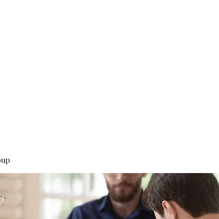
0
Home
Groups
Me
oup