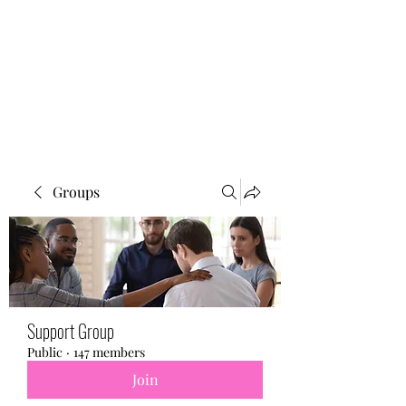
BONITA FAITH MEMORIAL
FOUNDATION
Building a better future
Groups
Support Group
Public
·
147 members
Join