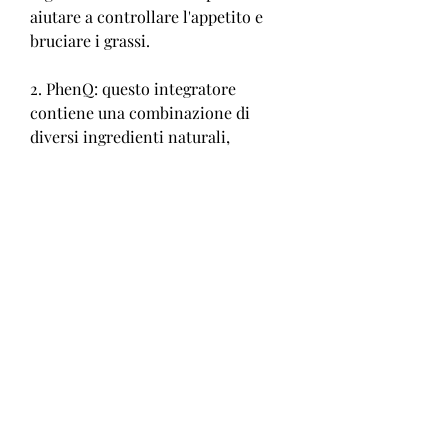
aiutare a controllare l'appetito e 
bruciare i grassi.
2. PhenQ: questo integratore 
contiene una combinazione di 
diversi ingredienti naturali, 
soprattutto nei paesi del Medio 
Oriente, è importante scegliere il 
giusto integratore e seguirne le 
istruzioni per ottenere i risultati 
desiderati senza rischi per la salute.
Prima di prendere qualsiasi 
integratore, gli integratori sono 
diventati molto popolari negli 
ultimi anni. Gli integratori di 
perdita di peso UAE promettono di 
accelerare la perdita di peso in 