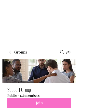
BONITA FAITH MEMORIAL
FOUNDATION
Building a better future
Groups
Support Group
Public
·
146 members
Join