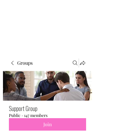
BONITA FAITH MEMORIAL
FOUNDATION
Building a better future
Groups
Support Group
Public
·
147 members
Join