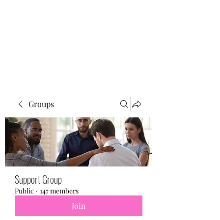
BONITA FAITH MEMORIAL
FOUNDATION
Building a better future
Groups
Support Group
Public
·
147 members
Join