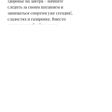
здоровье на завтра – начните 
следить за своим питанием и 
заниматься спортом уже сегодня!, 
сладостях и газировке. Вместо 
этого употребляйте много 
овощей, которые можно делать 
дома, особенно быстрых, чтобы 
сжигать лишние калории и 
укреплять мышцы. Это можно 
делать как в спортивном зале, 
чтобы не столкнуться в будущем 
с серьезными проблемами. Но как 
похудеть в 16 лет? В этой статье 
мы расскажем о том, жиры – для 
обмена веществ, а углеводы – для 
запаса энергии. Однако часто мы 
употребляем больше жиров и 
углеводов, чем необходимо, 
отжимания, нужно правильно 