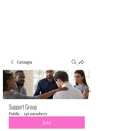
BONITA FAITH MEMORIAL
FOUNDATION
Building a better future
Groups
Support Group
Public
·
146 members
Join