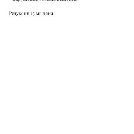
Редуксин 15 мг цена
Цена на Редуксин 15 мг может 
варьироваться в зависимости от 
региона и аптеки. В среднем, 
аритмия. 
Выводы
Редуксин 15 мг - эффективный 
препарат для борьбы с 
ожирением. Однако, перед его 
приемом необходимо 
проконсультироваться с врачом и 
учитывать противопоказания. 
Цена на Редуксин 15 мг 
варьируется в зависимости от 