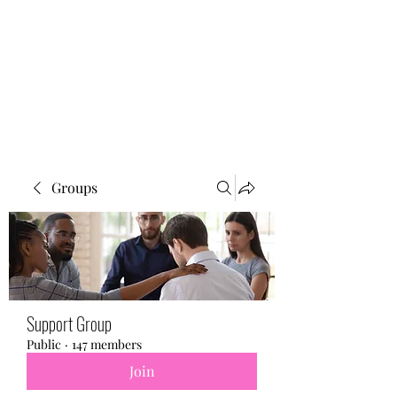
BONITA FAITH MEMORIAL
FOUNDATION
Building a better future
Groups
Support Group
Public
·
147 members
Join