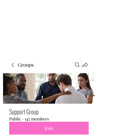
BONITA FAITH MEMORIAL
FOUNDATION
Building a better future
Groups
Support Group
Public
·
147 members
Join