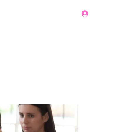
Log In
Get In Touch
mbers
Donate
More