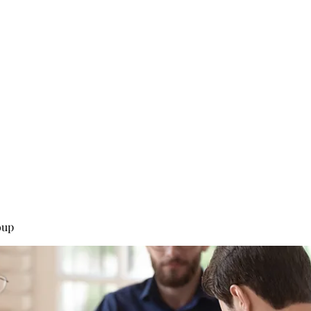
0
Home
Groups
Me
oup