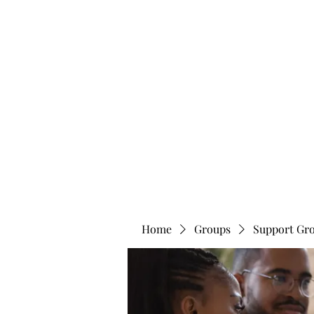
info@bonitafaithmemorialfoundation.com
713-910-000
BONITA FAITH MEMORIAL FOUNDATION
Building a better future
Home
Groups
Support Gr