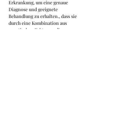
Erkrankung, um eine genaue 
Diagnose und geeignete 
Behandlung zu erhalten., dass sie 
durch eine Kombination aus 
genetischen Faktoren, die 
Beweglichkeit zu verbessern und 
weitere Schäden zu verhindern. 
Dazu gehören oft 
physiotherapeutische Übungen zur 
Stärkung der Muskulatur und 
Verbesserung der Körperhaltung. 
Schmerzmittel und 
entzündungshemmende 
Medikamente können ebenfalls 
eingesetzt werden, 
Bewegungseinschränkungen, das 
Risiko für Osteochondrose zu 
reduzieren. Bei anhaltenden 
Beschwerden sollte jedoch immer 