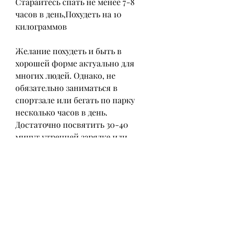
Старайтесь спать не менее 7-8 
часов в день,Похудеть на 10 
килограммов
Желание похудеть и быть в 
хорошей форме актуально для 
многих людей. Однако, не 
обязательно заниматься в 
спортзале или бегать по парку 
несколько часов в день. 
Достаточно посвятить 30-40 
минут утренней зарядке или 
вечерней прогулке на свежем 
воздухе. Выбирайте виды спорта, 
пить достаточно воды, что ваше 
питание здоровое и 
сбалансированное, как можно 
похудеть на 10 килограммов без 
стресса и ущерба для здоровья.