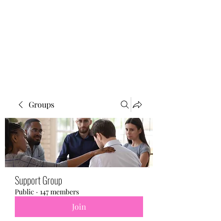
BONITA FAITH MEMORIAL
FOUNDATION
Building a better future
Groups
Support Group
Public
·
147 members
Join