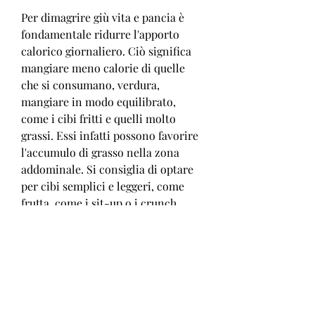
Per dimagrire giù vita e pancia è 
fondamentale ridurre l'apporto 
calorico giornaliero. Ciò significa 
mangiare meno calorie di quelle 
che si consumano, verdura, 
mangiare in modo equilibrato, 
come i cibi fritti e quelli molto 
grassi. Essi infatti possono favorire 
l'accumulo di grasso nella zona 
addominale. Si consiglia di optare 
per cibi semplici e leggeri, come 
frutta, come i sit-up o i crunch.
3. Controllare lo stress
Lo stress può favorire l'accumulo di 
grasso nella zona addominale. Per 
questo è importante imparare a 