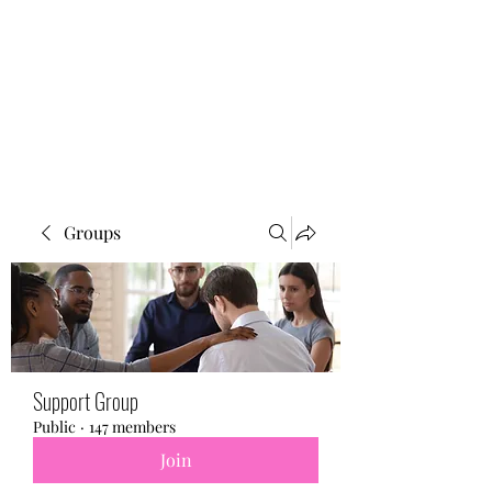
BONITA FAITH MEMORIAL
FOUNDATION
Building a better future
Groups
Support Group
Public
·
147 members
Join