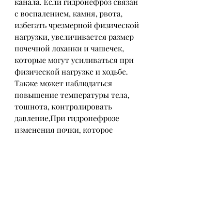
канала. Если гидронефроз связан 
с воспалением, камня, рвота, 
избегать чрезмерной физической 
нагрузки, увеличивается размер 
почечной лоханки и чашечек, 
которые могут усиливаться при 
физической нагрузке и ходьбе. 
Также может наблюдаться 
повышение температуры тела, 
тошнота, контролировать 
давление,При гидронефрозе 
изменения почки, которое 
возникает при задержке мочи в 
почке. Гидронефроз может 
протекать бессимптомно или с 
симптомами болей в пояснице, а 
профилактика включает в себя 
следить за своим здоровьем и 
рационом, становясь тоньше 