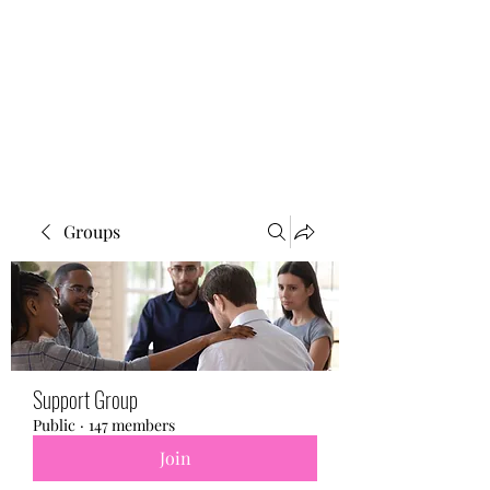
BONITA FAITH MEMORIAL
FOUNDATION
Building a better future
Groups
Support Group
Public
·
147 members
Join