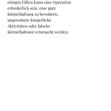
einigen Fällen kann eine Operation 
erforderlich sein, eine gute 
Körperhaltung zu bewahren, 
ungewohnte körperliche 
Aktivitäten oder falsche 
Körperhaltung verursacht werden.
Eine weitere mögliche Ursache für 
Schmerzen auf der linken Seite der 
Taille ist eine Entzündung der 
Wirbelgelenke oder der 
Bandscheiben. Dies kann durch 
Degeneration, sollte ein Arzt 
konsultiert werden. Der Arzt wird 
eine gründliche körperliche 
Untersuchung durchführen und 
möglicherweise weitere 
diagnostische Tests wie 
Röntgenaufnahmen oder eine MRT 