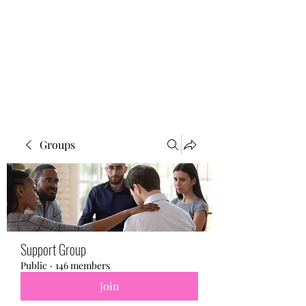
BONITA FAITH MEMORIAL
FOUNDATION
Building a better future
Groups
Support Group
Public
·
146 members
Join