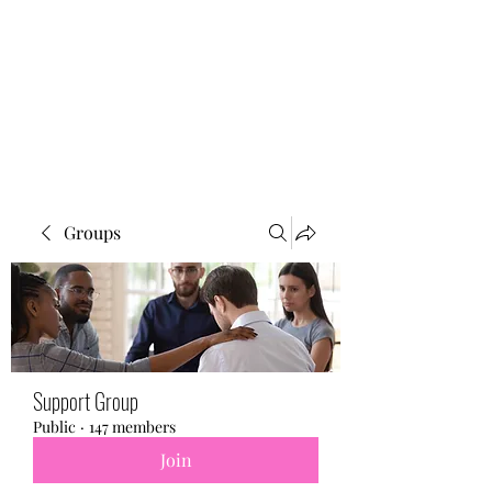
BONITA FAITH MEMORIAL
FOUNDATION
Building a better future
Groups
Support Group
Public
·
147 members
Join