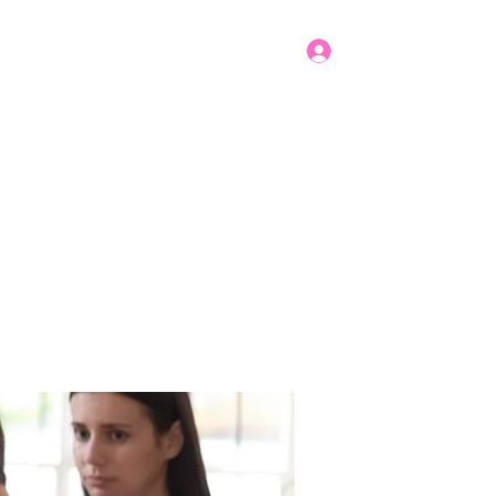
Log In
Get In Touch
mbers
Donate
More