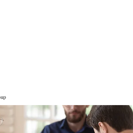
0
Home
Groups
Me
oup