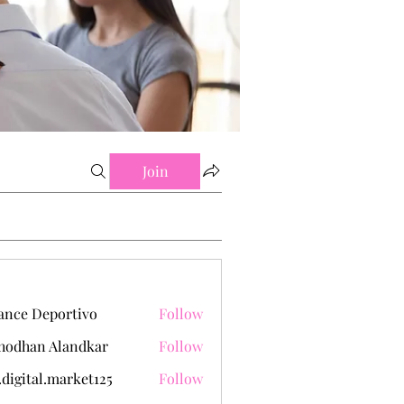
Join
ance Deportivo
Follow
hodhan Alandkar
Follow
.digital.market125
Follow
tal.market125