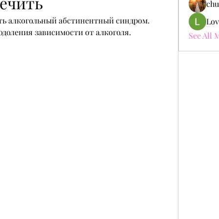
лечить
chu
ть алкогольный абстинентный синдром. 
Lov
доления зависимости от алкоголя.
See All 