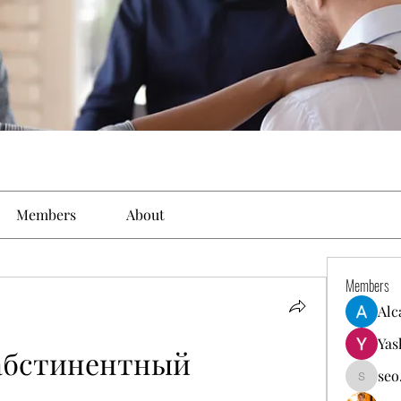
Members
About
Members
Alc
Yas
абстинентный 
seo
seo.digi