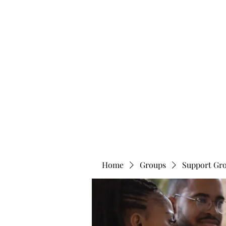
info@bonitafaithmemorialfoundation.com
713-910-000
BONITA FAITH MEMORIAL FOUNDATION
Building a better future
Home
Groups
Support Gr