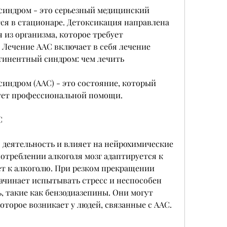
индром - это серьезный медицинский 
ся в стационаре. Детоксикация направлена 
 из организма, которое требует 
Лечение ААС включает в себя лечение 
тинентный синдром: чем лечить
ндром (ААС) - это состояние, который 
ует профессиональной помощи. 
С
 деятельность и влияет на нейрохимические 
отреблении алкоголя мозг адаптируется к 
т к алкоголю. При резком прекращении 
ачинает испытывать стресс и неспособен 
 такие как бензодиазепины. Они могут 
оторое возникает у людей, связанные с ААС. 