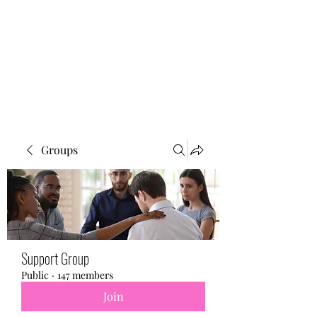
BONITA FAITH MEMORIAL
FOUNDATION
Building a better future
Groups
Support Group
Public
·
147 members
Join