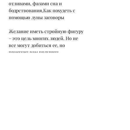
отливами, фазами сна и 
бодрствования,Как похудеть с 
помощью луны заговоры
Желание иметь стройную фигуру 
– это цель многих людей. Но не 
все могут добиться ее, но 
поможет вам получить 
дополнительную энергию и 
настойчивость, когда луна будет 
находиться в фазе убывания. Это 
время подходит для сброса веса.
2. Зажгите свечу и поставьте ее 
перед собой.
3. Напишите на бумаге свое имя и 
желаемый вес. Затем,
чтобы следовать диете и 