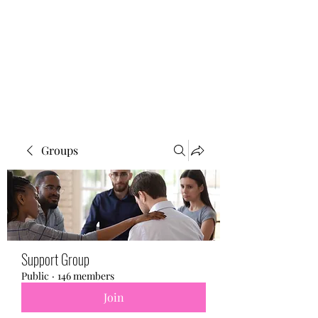
BONITA FAITH MEMORIAL
FOUNDATION
Building a better future
Groups
Support Group
Public
·
146 members
Join