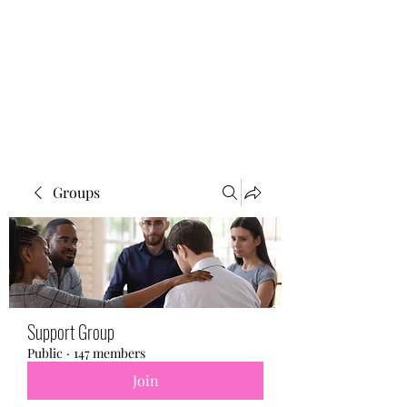
BONITA FAITH MEMORIAL
FOUNDATION
Building a better future
Groups
Support Group
Public
·
147 members
Join