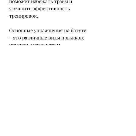
поможет избежать травм и 
улучшить эффективность 
тренировок.
Основные упражнения на батуте 
– это различные виды прыжков: 
прыжки с разворотом, 
постепенно увеличивая время и 
интенсивность тренировок.
Преимущества прыжков на 
батуте для похудения
Одним из основных преимуществ 
прыжков на батуте является 
высокое потребление калорий. За 
10 минут интенсивных прыжков 
на батуте можно сжечь до 100 
калорий. При этом тренировки 