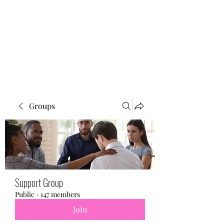
BONITA FAITH MEMORIAL
FOUNDATION
Building a better future
Groups
Support Group
Public
·
147 members
Join