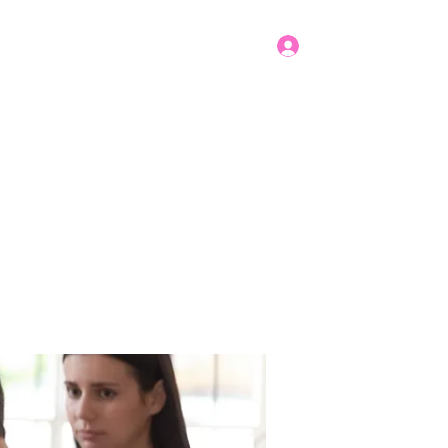
Log In
Get In Touch
mbers
Donate
More