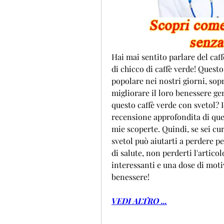
Hai mai sentito parlare del caff
di chicco di caffè verde! Quest
popolare nei nostri giorni, sopr
migliorare il loro benessere gen
questo caffè verde con svetol? 
recensione approfondita di ques
mie scoperte. Quindi, se sei cur
svetol può aiutarti a perdere pe
di salute, non perderti l'artico
interessanti e una dose di motiv
benessere!
VEDI ALTRO ...