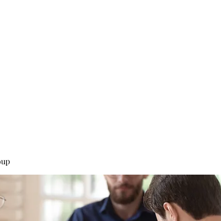
0
Home
Groups
Me
oup