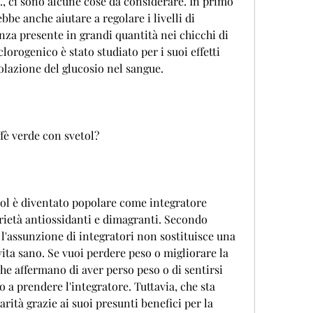
e., ci sono alcune cose da considerare. In primo 
be anche aiutare a regolare i livelli di 
za presente in grandi quantità nei chicchi di 
clorogenico è stato studiato per i suoi effetti 
golazione del glucosio nel sangue.
ffè verde con svetol?
etol è diventato popolare come integratore 
rietà antiossidanti e dimagranti. Secondo 
 l'assunzione di integratori non sostituisce una 
vita sano. Se vuoi perdere peso o migliorare la 
he affermano di aver perso peso o di sentirsi 
 a prendere l'integratore. Tuttavia, che sta 
tà grazie ai suoi presunti benefici per la 