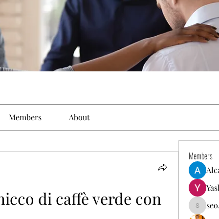
Members
About
Members
Alc
Yas
icco di caffè verde con 
seo
seo.digi