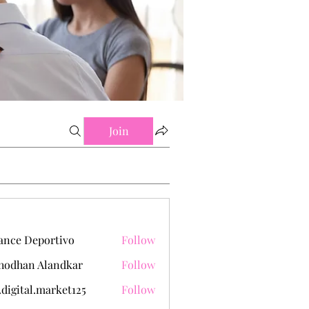
Join
ance Deportivo
Follow
hodhan Alandkar
Follow
.digital.market125
Follow
tal.market125