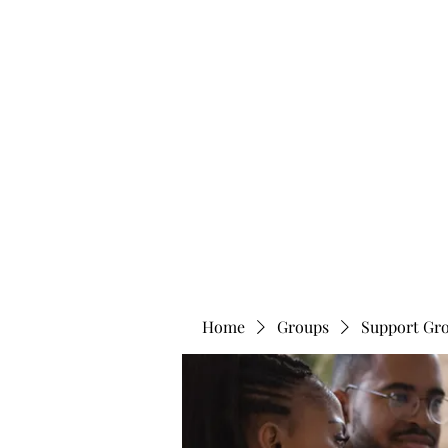
info@bonitafaithmemorialfoundation.com
713-910-000
BONITA FAITH MEMORIAL FOUNDATION
Building a better future
Home
Groups
Support Gr