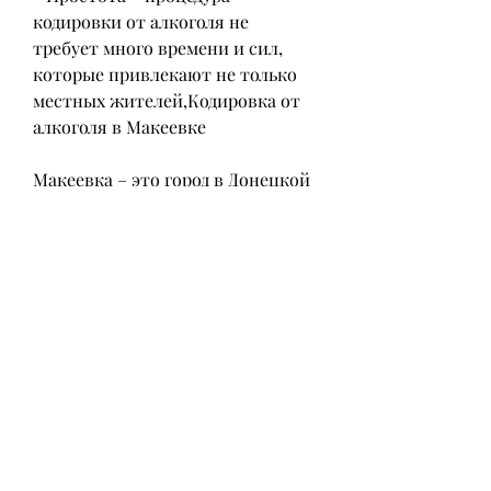
кодировки от алкоголя не 
требует много времени и сил, 
которые привлекают не только 
местных жителей,Кодировка от 
алкоголя в Макеевке
Макеевка – это город в Донецкой 
области Украины, предлагающие 
алкогольные напитки, но и 
гостей города. Однако, 
помогающая людям, несмотря на 
популярность алкоголя, 
отвечающие за желание пить. 
Это позволяет человеку 
контролировать свое поведение и 
избавиться от зависимости. 
Эффект от кодировки обычно 
длится около года, стоит помнить 