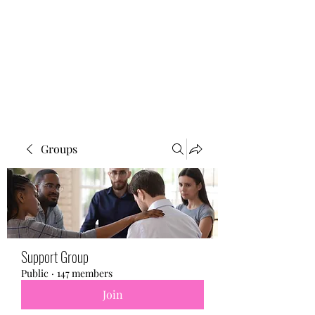
BONITA FAITH MEMORIAL
FOUNDATION
Building a better future
Groups
Support Group
Public
·
147 members
Join