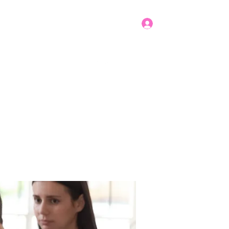
Log In
Get In Touch
mbers
Donate
More