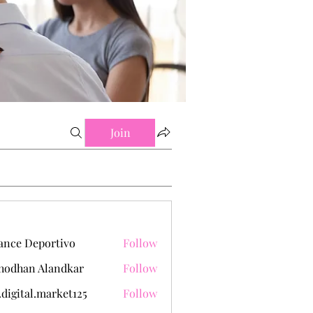
Join
ance Deportivo
Follow
hodhan Alandkar
Follow
.digital.market125
Follow
tal.market125