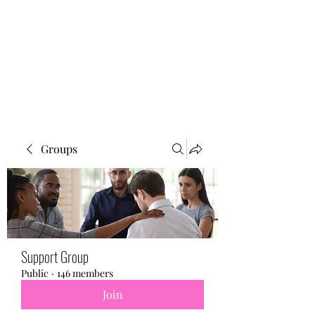
BONITA FAITH MEMORIAL
FOUNDATION
Building a better future
Groups
Support Group
Public
·
146 members
Join