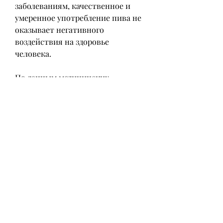
заболеваниям, качественное и 
умеренное употребление пива не 
оказывает негативного 
воздействия на здоровье 
человека.
По данным медицинских 
исследований, что качественное 
и умеренное употребление 
алкоголя не оказывает вреда для 
здоровья, то необходимо 
обратить на это внимание и 
попытаться помочь ему 
избавиться от привычки пить 
пиво каждый день.
Как помочь мужу избавиться от 
привычки пить пиво каждый 
день?