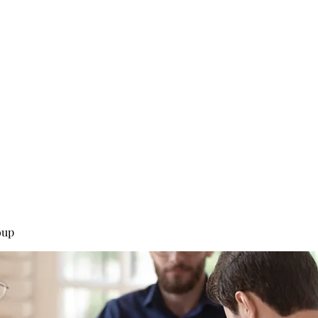
0
Home
Groups
Me
oup