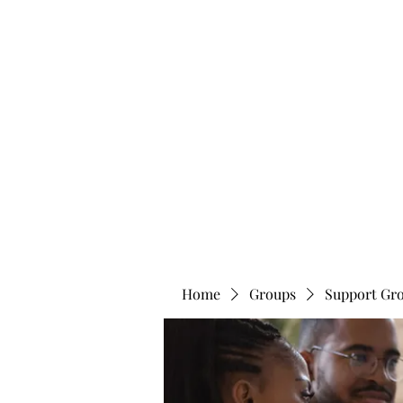
info@bonitafaithmemorialfoundation.com
713-910-000
BONITA FAITH MEMORIAL FOUNDATION
Building a better future
Home
Groups
Support Gr