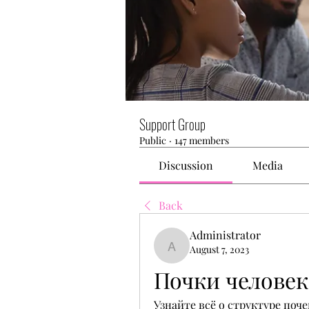
Support Group
Public
·
147 members
Discussion
Media
Back
Administrator
August 7, 2023
Administrator
Почки человек
Узнайте всё о структуре поче