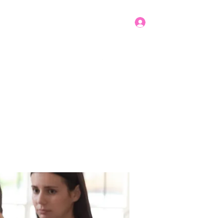
Log In
Get In Touch
mbers
Donate
More