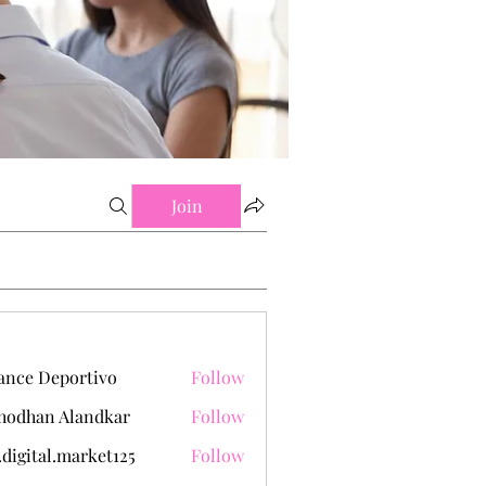
Join
ance Deportivo
Follow
hodhan Alandkar
Follow
.digital.market125
Follow
tal.market125