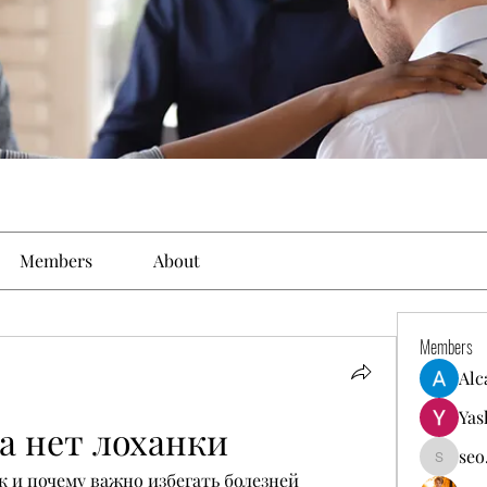
Members
About
Members
Alc
Yas
а нет лоханки
seo
seo.digi
к и почему важно избегать болезней 