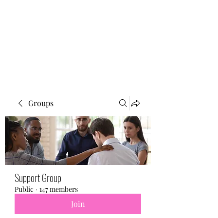
BONITA FAITH MEMORIAL
FOUNDATION
Building a better future
Groups
Support Group
Public
·
147 members
Join