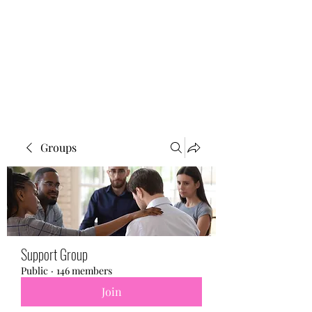
BONITA FAITH MEMORIAL
FOUNDATION
Building a better future
Groups
Support Group
Public
·
146 members
Join