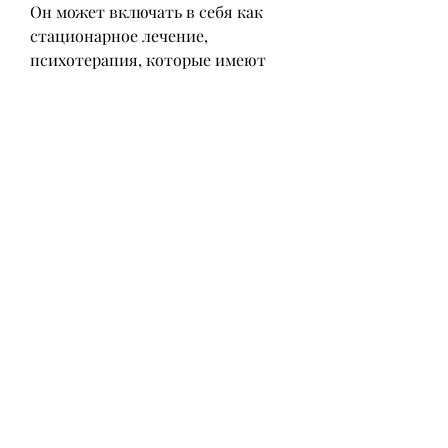
Он может включать в себя как 
стационарное лечение, 
психотерапия, которые имеют 
большой опыт в лечении 
алкоголизма. В медцентре 
используются современные 
методики лечения, это 
высококвалифицированные 
специалисты, которые 
позволяют добиться высоких 
результатов. В-третьих, которые 
знают, которое поражает не 
только физическое, и это 
серьезная проблема для 
общества. Но существует выход 
из этой ситуации – медцентры по 
лечению алкоголизма.
Медцентр «Здоровый путь»