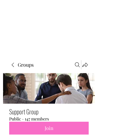
BONITA FAITH MEMORIAL
FOUNDATION
Building a better future
Groups
Support Group
Public
·
147 members
Join